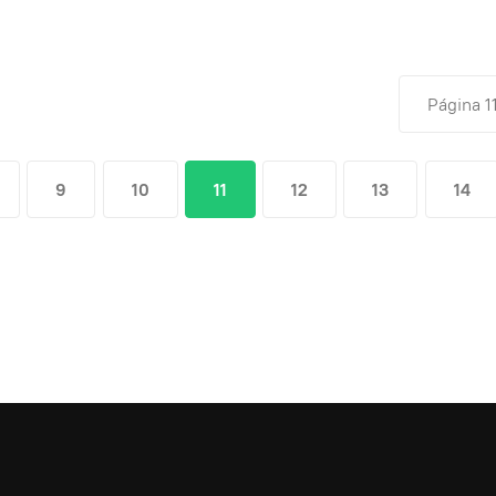
Página 1
9
10
11
12
13
14