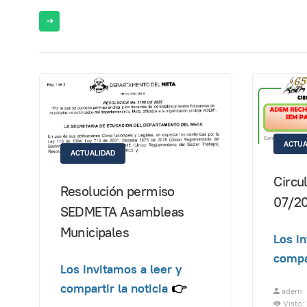
ACTUA
ACTUALIDAD
Circu
Resolución permiso
07/2
SEDMETA Asambleas
Municipales
Los in
compar
Los invitamos a leer y
compartir la noticia
👉
adem
Visto: