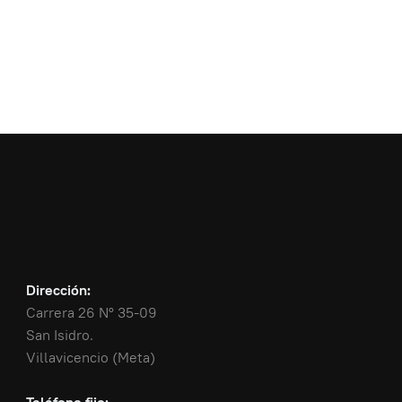
Dirección:
Carrera 26 N° 35-09
San Isidro.
Villavicencio (Meta)