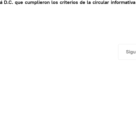
tá D.C.
que cumplieron los criterios de la circular informativ
gencia del prestador de 1er nivel
Artí
Sigu