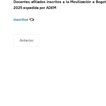
Docentes afiliados inscritos a la Movilización a Bogo
2025 expedida por ADEM
Inscritos
👈
Artículo anterior: Usuarios del FOMAG - Libre esco
Anterior