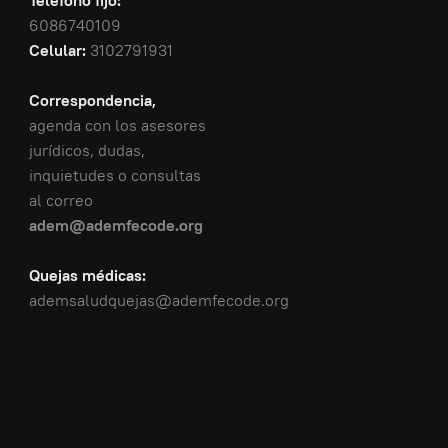
Teléfono fijo:
6086740109
Celular:
3102791931
Correspondencia,
agenda con los asesores
jurídicos, dudas,
inquietudes o consultas
al correo
adem@ademfecode.org
Quejas médicas:
ademsaludquejas@ademfecode.org