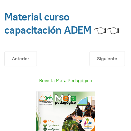
Material curso
capacitación ADEM
👈👈
Artículo anterior: Evaluación de ascenso y reubicación
Artículo siguien
Anterior
Siguiente
Revista Meta Pedagógico