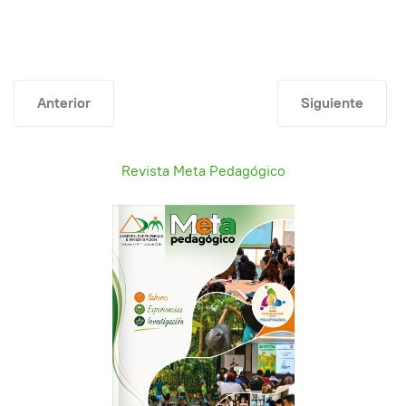
Artículo anterior: Circular No 33 de FECODE Participació
Artículo siguien
Anterior
Siguiente
Revista Meta Pedagógico