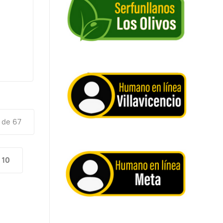
 de 67
10