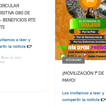
CIRCULAR
SITIVA 080 DE
- BENEFICIOS RTE
TE
vitamos a leer y
tir la noticia
👉
Abr 30, 2026
ACTUALIDAD
 533
¡MOVILIZACIÓN 1° DE
MAYO!
Los invitamos a leer y
compartir la noticia
👉