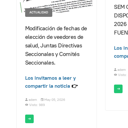
SEM 
ACTUALIDAD
DISPO
2026 
Modificación de fechas de
FUEN
elección de veedores de
salud, Juntas Directivas
Los in
Seccionales y Comités
compar
Seccionales.
adem
Visto:
Los invitamos a leer y
compartir la noticia
👉
adem
May 05, 2026
Visto: 989