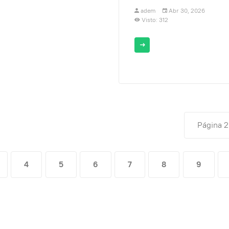
adem
Abr 30, 2026
Visto: 312
Página 2
4
5
6
7
8
9