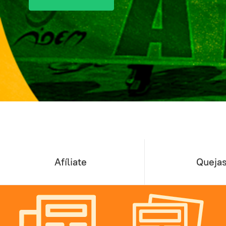
Afíliate
Quejas