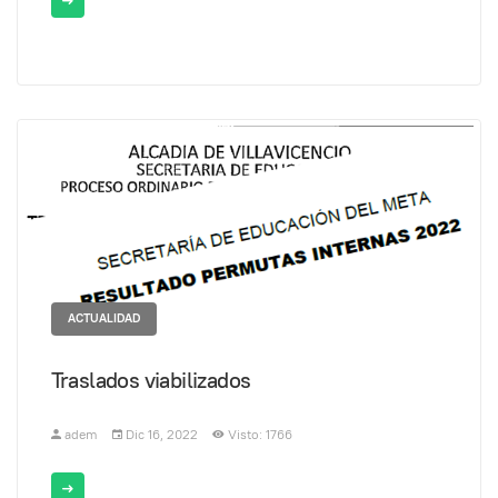
ACTUALIDAD
Traslados viabilizados
adem
Dic 16, 2022
Visto: 1766