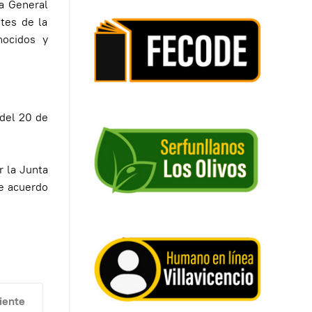
ea General
tes de la
nocidos y
 del 20 de
 la Junta
de acuerdo
culo siguiente: Serfunllanos Los Olivos
iente