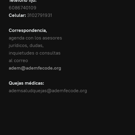
Teléfono fijo:
6086740109
Celular:
3102791931
Correspondencia,
agenda con los asesores
jurídicos, dudas,
inquietudes o consultas
al correo
adem@ademfecode.org
Quejas médicas:
ademsaludquejas@ademfecode.org