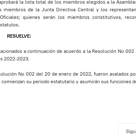
aprobará la lista total de los miembros elegidos a la Asambl
s miembros de la Junta Directiva Central y los representan
ficiales; quienes serán los miembros constitutivos, reco
Estatutos.
RESUELVE:
lacionados a continuación de acuerdo a la Resolución No 002
os 2022-2023.
olución No 002 del 20 de enero de 2022, fueron avalados por
; comienzan su periodo estatutario y asumirán sus funciones 
Artí
Sigu