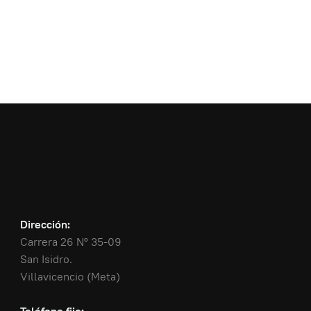
Dirección:
Carrera 26 N° 35-09
San Isidro.
Villavicencio (Meta)