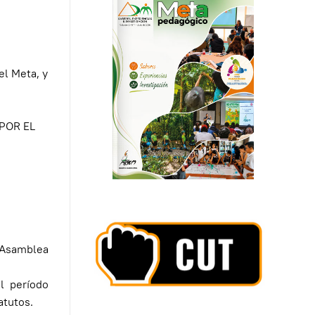
el Meta, y
POR EL
 Asamblea
l período
atutos.