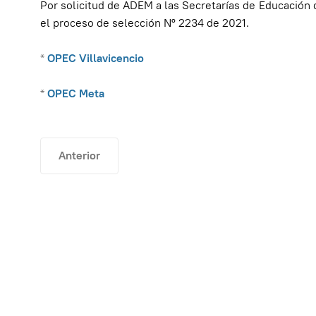
Por solicitud de ADEM a las Secretarías de Educación d
el proceso de selección Nº 2234 de 2021.
*
OPEC Villavicencio
*
OPEC Meta
Artículo anterior: Circular Informativa No 22
Anterior