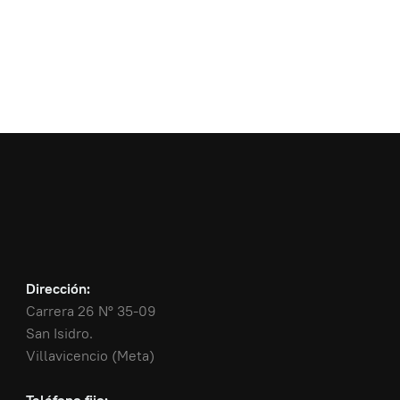
Dirección:
Carrera 26 N° 35-09
San Isidro.
Villavicencio (Meta)