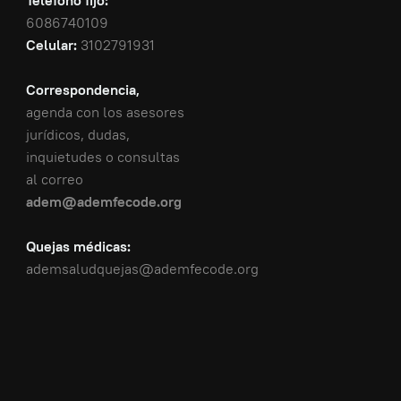
Teléfono fijo:
6086740109
Celular:
3102791931
Correspondencia,
agenda con los asesores
jurídicos, dudas,
inquietudes o consultas
al correo
adem@ademfecode.org
Quejas médicas:
ademsaludquejas@ademfecode.org