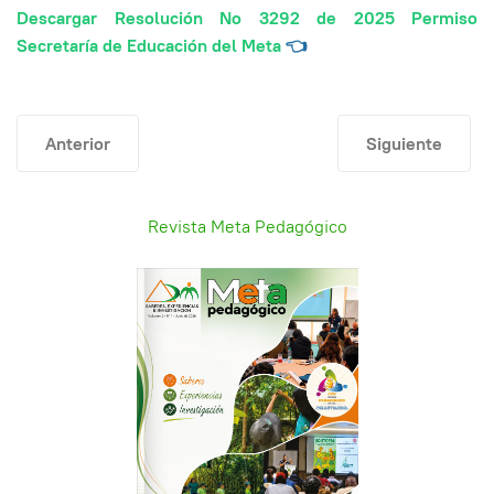
Descargar Resolución No 3292 de 2025 Permiso
Secretaría de Educación del Meta
👈
Artículo anterior: Red de atención en salud Meta actuali
Artículo siguien
Anterior
Siguiente
Revista Meta Pedagógico