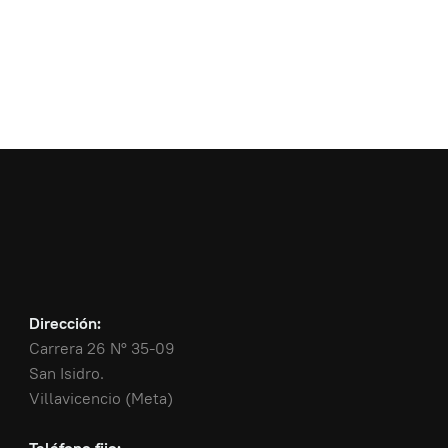
Dirección:
Carrera 26 N° 35-09
San Isidro.
Villavicencio (Meta)