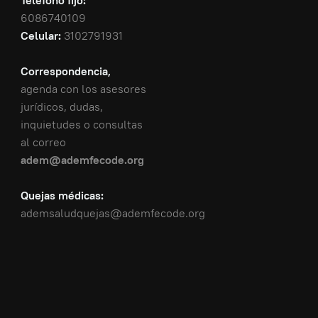
Teléfono fijo:
6086740109
Celular:
3102791931
Correspondencia,
agenda con los asesores
jurídicos, dudas,
inquietudes o consultas
al correo
adem@ademfecode.org
Quejas médicas:
ademsaludquejas@ademfecode.org