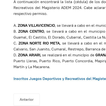
A continuación encontrará la lista (cédula) de los d
Recreativos del Magisterio ADEM 2024. Cabe aclarar 
respectivo permiso.
A.
ZONA VILLAVICENCIO
, se llevará a cabo en el muni
B.
ZONA CENTRO
, se llevará a cabo en el municipi
Guamal, El Castillo, El Dorado, Cubarral, Castilla La
C.
ZONA NORTE RIO META,
se llevará a cabo en el 
Calvario, San Juanito, Cumaral, Restrepo, Barranca d
D.
ZONA ARIARI,
se realizará en el municIpio de
GRAN
Puerto Lleras, Puerto Rico, Puerto Concordia, Mapir
Martín y La Macarena.
Inscritos Juegos Deportivos y Recreativos del Magi
Artículo anterior: Circular Informativa No 29
Anterior