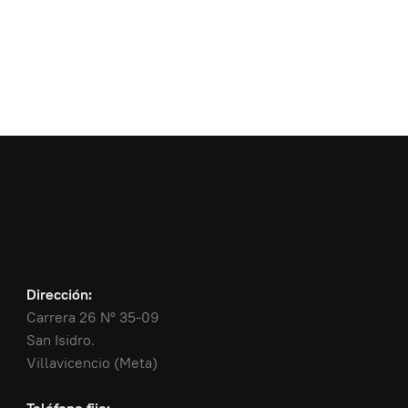
Dirección:
Carrera 26 N° 35-09
San Isidro.
Villavicencio (Meta)