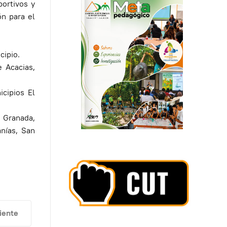
portivos y
ón para el
cipio.
 Acacias,
cipios El
 Granada,
nías, San
culo siguiente: Circular Informativa No 28
iente