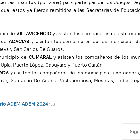
ocentes inscritos (por zona) para participar de los Juegos De
que, estos ya fueron remitidos a las Secretarías de Educaci
cipio de
VILLAVICENCIO
y asisten los compañeros de este muni
o de
ACACIAS
y asisten los compañeros de los municipios de
 Nueva y San Carlos De Guaroa.
municipio de
CUMARAL
y asisten los compañeros de los muni
e Upía, Puerto López, Cabuyaro y Puerto Gaitán.
ADA
y asisten los compañeros de los municipios Fuentedeoro,
ipán, San Juan De Arama, Vistahermosa, Mesetas, Uribe, Leja
sterio ADEM ADEM 2024
👈
Artí
Sigu