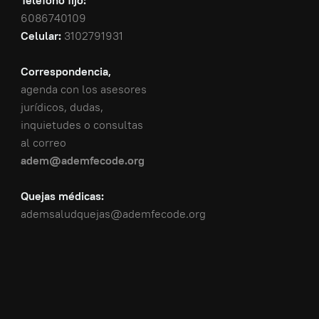
Teléfono fijo:
6086740109
Celular:
3102791931
Correspondencia,
agenda con los asesores
jurídicos, dudas,
inquietudes o consultas
al correo
adem@ademfecode.org
Quejas médicas:
ademsaludquejas@ademfecode.org