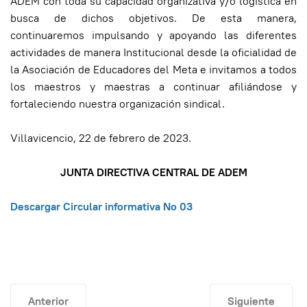
ADEM con toda su capacidad organizativa y/o logística en
busca de dichos objetivos. De esta manera,
continuaremos impulsando y apoyando las diferentes
actividades de manera Institucional desde la oficialidad de
la Asociación de Educadores del Meta e invitamos a todos
los maestros y maestras a continuar afiliándose y
fortaleciendo nuestra organización sindical.
Villavicencio, 22 de febrero de 2023.
JUNTA DIRECTIVA CENTRAL DE ADEM
Descargar Circular informativa No 03
Artículo anterior: Delegación ADEM a Bogotá 28 de febre
Artículo siguie
Anterior
Siguiente